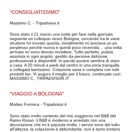
“CONSIGLIATISSIMO”
Massimo C. - Tripadvisor.it
Sono stato il 21 marzo una notte per fare nella giornata
seguente un colloquio vicino Bologna, cercando tra le varie
strutture ho trovato questa, inizialmente mi lasciava un po
perplesso perché nuova e quindi poco recensita… una volta
arrivato mi sono dovuto ricredere. Tutto perfetto, pulizia
assoluta in ogni angolo, gestito da persone deliziose,
professionali e disponibili. In parole povere sembra di stare
a casa. A 20 minuti a piedi dal centro in una zona tranquilla
e collegata benissimo. Colazione varia e completa con tutti
prodotti bio. Vi auguro il meglio per il futuro, continuate così.
MASSIMO C., TRIPADVISOR.IT
“VIAGGIO A BOLOGNA”
Matteo Formica - Tripadvisor.it
Sono stato molto contento del mio soggiorno nel B&B del
Ramo Rosso: il B&B è moderno e arredato con una
decorazione che mi è piaciuta molto, i servizi sono del tutto
all’altezza, la colazzione è abbondante, non è tanto lontano