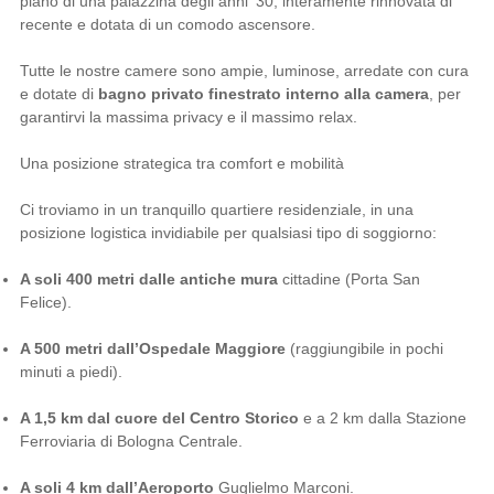
piano di una palazzina degli anni '30, interamente rinnovata di
recente e dotata di un comodo ascensore.
Tutte le nostre camere sono ampie, luminose, arredate con cura
e dotate di
bagno privato finestrato interno alla camera
, per
garantirvi la massima privacy e il massimo relax.
Una posizione strategica tra comfort e mobilità
Ci troviamo in un tranquillo quartiere residenziale, in una
posizione logistica invidiabile per qualsiasi tipo di soggiorno:
A soli 400 metri dalle antiche mura
cittadine (Porta San
Felice).
A 500 metri dall’Ospedale Maggiore
(raggiungibile in pochi
minuti a piedi).
A 1,5 km dal cuore del Centro Storico
e a 2 km dalla Stazione
Ferroviaria di Bologna Centrale.
A soli 4 km dall’Aeroporto
Guglielmo Marconi.