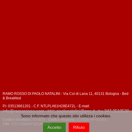
RAMO ROSSO DI PAOLO NATALINI - Via Col di Lana 11, 40131 Bologna - Bed
& Breakfast
P.I. 03513661201 - C.F. NTLPLA61H28E472L - E-mail:
info@ramorosso.com
paolonatalini@pec.it
347.2510530
- PEC:
- Tel.
Sono informato che questo sito utilizza i cookies.
Codice Struttura:
X04830 -
Codice Regione:
037006-AF-00184 -
CIN:
IT037006B4FQRQRQQ8
Accetto
Rifiuto